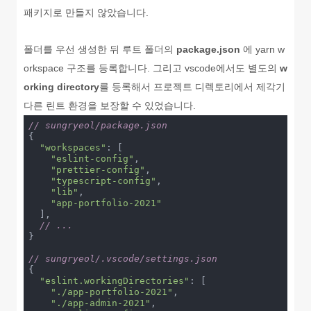
패키지로 만들지 않았습니다.
폴더를 우선 생성한 뒤 루트 폴더의
package.json
에 yarn w
orkspace 구조를 등록합니다. 그리고 vscode에서도 별도의
w
orking directory
를 등록해서 프로젝트 디렉토리에서 제각기
다른 린트 환경을 보장할 수 있었습니다.
// sungryeol/package.json
{

"workspaces"
: [

"eslint-config"
,

"prettier-config"
,

"typescript-config"
,

"lib"
,

"app-portfolio-2021"
  ],

// ...
}

// sungryeol/.vscode/settings.json
{

"eslint.workingDirectories"
: [

"./app-portfolio-2021"
,

"./app-admin-2021"
,
