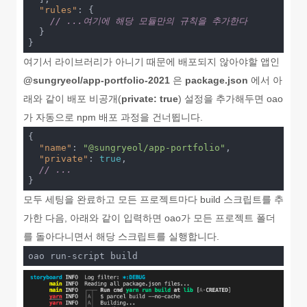
"rules"
: {

// ...여기에 해당 모듈만의 규칙을 추가한다
  }

여기서 라이브러리가 아니기 때문에 배포되지 않아야할 앱인
@sungryeol/app-portfolio-2021
은
package.json
에서 아
래와 같이 배포 비공개(
private: true
) 설정을 추가해두면 oao
가 자동으로 npm 배포 과정을 건너뜁니다.
{

"name"
: 
"@sungryeol/app-portfolio"
,

"private"
: 
true
,

// ...
모두 세팅을 완료하고 모든 프로젝트마다 build 스크립트를 추
가한 다음, 아래와 같이 입력하면 oao가 모든 프로젝트 폴더
를 돌아다니면서 해당 스크립트를 실행합니다.
oao run-script build