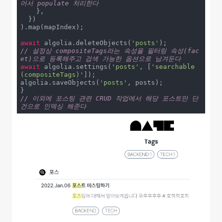
어서 populate 처리한다
    },

  })

).map(mapIndex);

await
 algolia.deleteObjects(
'posts'
// 설정상 compositeTags라는 속성을 필터링 속성(fac
et)으로 등록해주고 검색 가능한 옵션으로 남겨둔다
await
 algolia.settings(
'posts'
, [
'searchable
(compositeTags)'
]);

algolia.saveObjects(
'posts'
, posts);

// 이외에 포스팅 관련 CRUD 작업에서 해당 포스트만 단
건으로 인덱싱 해준다