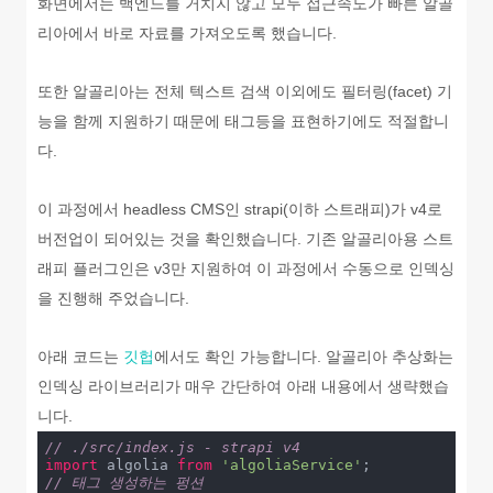
화면에서는 백엔드를 거치지 않고 모두 접근속도가 빠른 알골
리아에서 바로 자료를 가져오도록 했습니다.
또한 알골리아는 전체 텍스트 검색 이외에도 필터링(facet) 기
능을 함께 지원하기 때문에 태그등을 표현하기에도 적절합니
다.
이 과정에서 headless CMS인 strapi(이하 스트래피)가 v4로
버전업이 되어있는 것을 확인했습니다. 기존 알골리아용 스트
래피 플러그인은 v3만 지원하여 이 과정에서 수동으로 인덱싱
을 진행해 주었습니다.
아래 코드는
깃헙
에서도 확인 가능합니다. 알골리아 추상화는
인덱싱 라이브러리가 매우 간단하여 아래 내용에서 생략했습
니다.
// ./src/index.js - strapi v4
import
 algolia 
from
'algoliaService'
// 태그 생성하는 펑션