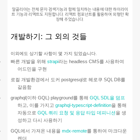
알골리아는 전체 문자 검색기능과 함께 일치하는 내용에 대한 하이라이
트 기능과 리액트도 지원합니다. 리액트 컴포넌트를 활용하여 외형만 확
장해 주었습니다.
개발하기: 그 외의 것들
이외에도 상기할 사항이 몇 가지 있었습니다.
빠른 개발을 위해
strapi
라는 headless CMS를 사용하여
어드민을 구현
로컬 개발환경에서 도커 postgresql로 헤로쿠 SQL DB를
갈음함
graphql(이하 GQL) playground를 통해
GQL SDL을 덤프
하고, 이를 가지고
graphql-typescript-definition
을 통해
자동으로
GQL 쿼리 요청 및 응답 타입 데피니션
을 생
성하고 다시 사용하기
GQL에서 가져온 내용을
mdx-remote
를 통하여 마크다운
렌더