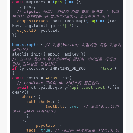
const
 mapIndex = 
(
post
) =>
 ({

  ...post,

// algolia 태그는 라벨과 키를 별도 입력할 수 없고 
묶어서 입력해준 뒤 클라이언트에서 쪼개주어야 한다.
compositeTags
: post.tags.map(
(
tag
) =>
 [tag.
key, tag.label].join(
'||'
)),

objectID
: post.id,

});

bootstrap
(
)
 { 
// 가동(bootup) 시점에만 해당 기능이 
실행된다
// 인덱싱 옵션이 환경변수에서 활성화 되어있을 때에만 
전체 인덱싱을 진행한다
if
 (process.env.INDEXING_ON_BOOT === 
'true'
) 
const
 posts = 
Array
.from(

// headless CMS의 db 서비스에 접근한다
await
 strapi.db.query(
'api::post.post'
).fin
dMany({

where
: {

publishedAt
: {

$notNull
: 
true
, 
// 초고(draft)가 
아닌 내용만 인덱싱한다
      },

    },

populate
: {

tags
: 
true
, 
// 태그는 관계형으로 저장되어 있