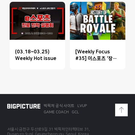
(03.18~03.25)
[Weekly Focus
Weekly Hot issue
#35] 이스포츠 '장르'
표준화
빅픽처 공식 사이트
LVUP
GAME COACH
GCL
서울시 금천구 두산로9길 31 빅픽처인터렉티브 31,
Dusan-ro 9-gil, Geumcheon-gu, Seoul, Korea