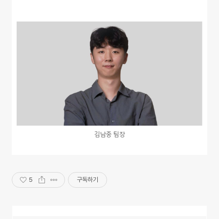
김남중 팀장
5
구독하기