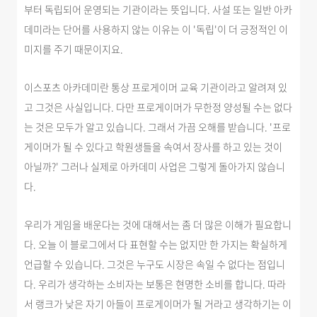
부터 독립되어 운영되는 기관이라는 뜻입니다. 사설 또는 일반 아카
데미라는 단어를 사용하지 않는 이유는 이 '독립'이 더 긍정적인 이
미지를 주기 때문이지요.
이스포츠 아카데미란 통상 프로게이머 교육 기관이라고 알려져 있
고 그것은 사실입니다. 다만 프로게이머가 무한정 양성될 수는 없다
는 것은 모두가 알고 있습니다. 그래서 가끔 오해를 받습니다. '프로
게이머가 될 수 있다고 학원생들을 속여서 장사를 하고 있는 것이
아닐까?' 그러나 실제로 아카데미 사업은 그렇게 돌아가지 않습니
다.
우리가 게임을 배운다는 것에 대해서는 좀 더 많은 이해가 필요합니
다. 오늘 이 블로그에서 다 표현할 수는 없지만 한 가지는 확실하게
언급할 수 있습니다. 그것은 누구도 시장은 속일 수 없다는 점입니
다. 우리가 생각하는 소비자는 보통은 현명한 소비를 합니다. 따라
서 랭크가 낮은 자기 아들이 프로게이머가 될 거라고 생각하기는 이