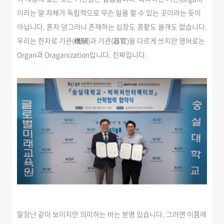
이라는 말 자체가 독립적으로 무슨 일을 할 수 있는 곳이라는 듯이
아닙니다. 혼자 덩그러니 존재하는 심장도 콩팥도 쓸개도 없습니다.
우리는 한자로 기관(機關)과 기관(器官)을 다르게 쓰지만 영어로는
Organ과 Oraganization입니다. 진짜입니다.
말장난 같아 보이지만 의미하는 바는 분명 있습니다. 그러면 이쯤에