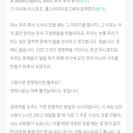
⑥ Bayes Esports, 600만 유로 투자 유치(
링크
)
⑦ 야구와 이스포츠, 롤스터데이로 Z세대 공략한다(
링크
)
저는 우리 회사 소식이 있을 때는 그 이야기를 합니다. 그 이유는 저
의 글은 먼저는 우리 구성원들을 위함이지요. 우리는 보통 우리가
하는 일만 잘하면 문제가 없을 것이라고 생각합니다. 맞습니다. 문
제는 없습니다. 다만 그것이 경쟁력을 가진다는 뜻은 아니겠지요.
우리는 문제없이 일을 하기 위해 여기에 모인 것이 아니라 가치를
만들기 위해서 모였지요.
그렇다면 경쟁력이란 뭘까요?
한마디로는 대체 불가능하다는 뜻입니다.
경쟁력을 갖추는 가장 전형적인 방법은 시너지입니다. 이 세상 모든
사람이 1+1은 2라고 대답을 할 때 가끔 그 수준 이상의 것을 만들어
내는 사람들이 있습니다. 이를 테면 극장만 있을 때는 갈 일이 없지
만 마트와 함께 있으면 갈 일이 생기는 것을 시너지라고 합니다. 실