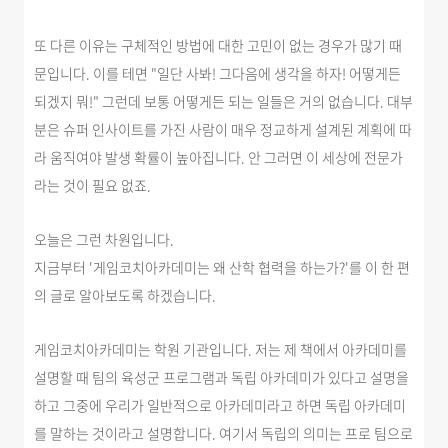
또 다른 이유는 구체적인 방법에 대한 고민이 없는 경우가 많기 때
문입니다. 이를 테면 "일단 사봐! 그다음에 생각을 하자! 어떻게든
되겠지 뭐!" 그런데 보통 어떻게든 되는 일들은 거의 없습니다. 대부
분은 슈퍼 인사이트를 가진 사람이 매우 정교하게 설계된 계획에 따
라 움직여야 발생 확률이 높아집니다. 안 그러면 이 세상에 전문가
라는 것이 필요 없죠.
오늘은 그런 차원입니다.
지금부터 '게임코치아카데미는 왜 산학 협력을 하는가?'를
이 한 편
의 글로 알아보도록 하겠습니다.
게임코치아카데미는 학원 기관입니다. 저는 제 책에서 아카데미를
설명할 때 팀의 육성군 프로그램과 독립 아카데미가 있다고 설명을
하고 그중에 우리가 일반적으로 아카데미라고 하면 독립 아카데미
를 말하는 것이라고 설명합니다. 여기서 독립의 의미는 프로 팀으로